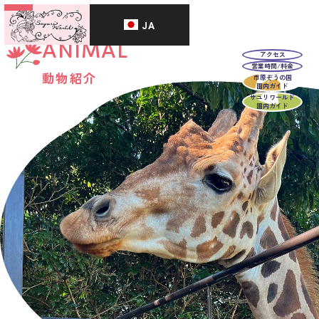
JA
ANIMAL
アクセス
営業時間/料金
動物紹介
市原ぞうの国
園内ガイド
サユリワールド
園内ガイド