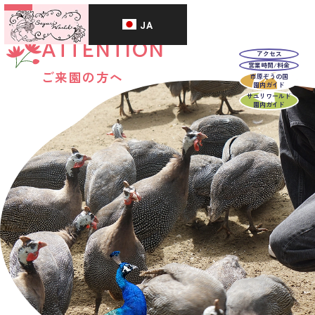
JA
ATTENTION
アクセス
営業時間/料金
ご来園の方へ
市原ぞうの国
園内ガイド
サユリワールド
園内ガイド