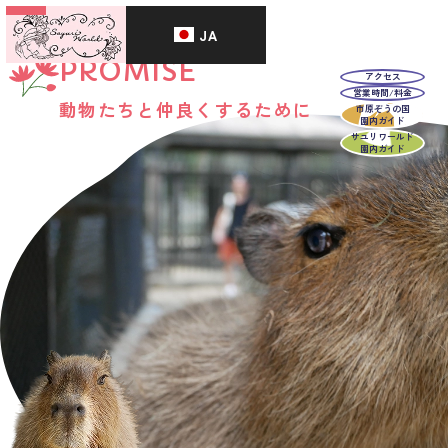
JA
PROMISE
アクセス
営業時間/料金
動物たちと仲良くするために
市原ぞうの国
園内ガイド
サユリワールド
園内ガイド