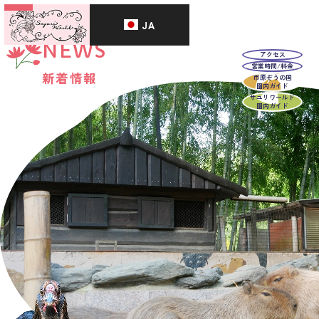
JA
NEWS
アクセス
営業時間/料金
新着情報
市原ぞうの国
園内ガイド
サユリワールド
園内ガイド