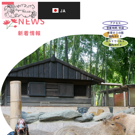
JA
NEWS
アクセス
営業時間/料金
新着情報
市原ぞうの国
園内ガイド
サユリワールド
園内ガイド