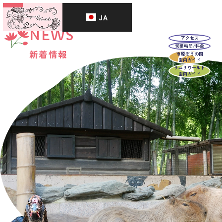
JA
NEWS
アクセス
営業時間/料金
新着情報
市原ぞうの国
園内ガイド
サユリワールド
園内ガイド