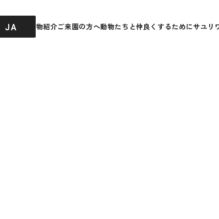
JA
園内ガイド
動物紹介
ご来園の方へ
動物たちと仲良くするために
サユリ