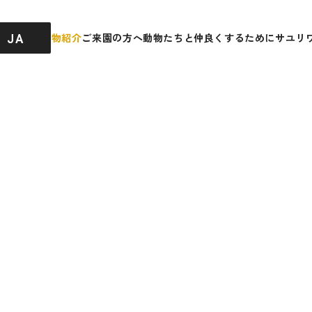
JA
園内ガイド
動物紹介
ご来園の方へ
動物たちと仲良くするために
サユリ