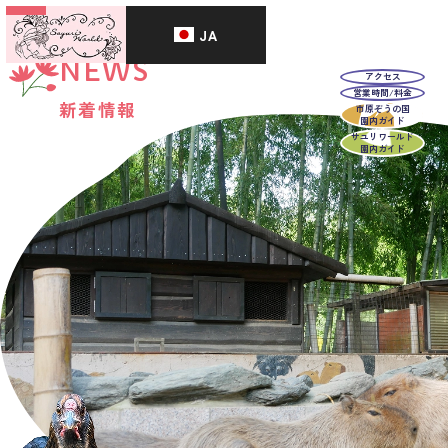
JA
NEWS
アクセス
営業時間/料金
新着情報
市原ぞうの国
園内ガイド
サユリワールド
園内ガイド