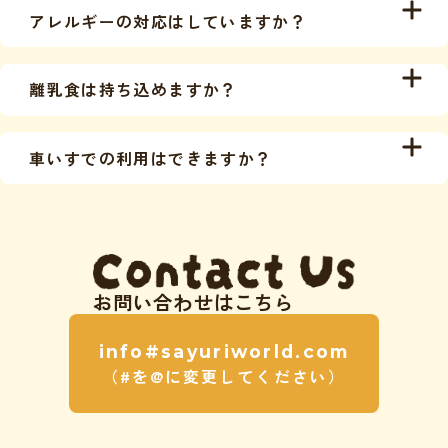
アレルギーの対応はしていますか？
です。
ただし、以下の条件を満たしている方に限りま
誠に恐れ入りますが、食物アレルギーへの個別対
す。
離乳食は持ち込めますか？
応は行っておりません。
・「キリンさんとブランチ」をご利用の方
密封容器のものでしたら持ち込み可能です。
・「市原ぞうの国」との共通セット券をお持ちの
車いすでの利用はできますか？
方
誠に恐れ入りますが、車いすでのご利用はできま
移動は無料シャトルバスをご利用ください。
せん。
お問い合わせはこちら
info#sayuriworld.com
（#を@に変更してください）