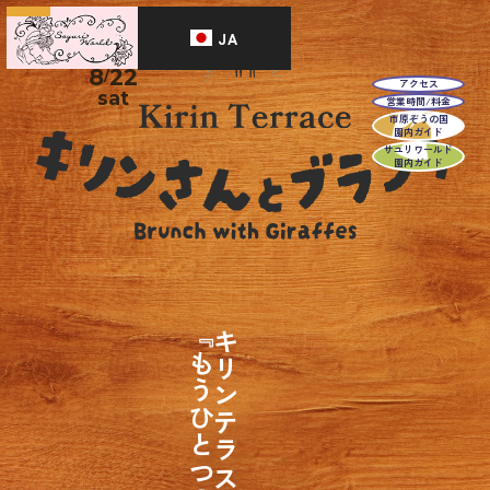
次回開催日
JA
2026
8
22
/
アクセス
sat
営業時間/料金
市原ぞうの国
園内ガイド
サユリワールド
園内ガイド
『もうひとつの朝』
キリンテラスで楽しむ