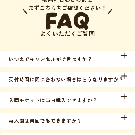
まずこちらをご確認ください！
よくいただくご質問
いつまでキャンセルができますか？
キャンセル料の発生タイミングは以下の通りで
受付時間に間に合わない場合はどうなりますか？
す。
・前日の11:59まで： 無料
到着が遅れた場合でも、終了時間の延長はいたし
・前日の12:00（正午）以降： お食事代の100%
入園チケットは当日購入できますか？
かねます。
キャンセルの際はお早めにご連絡をお願いいたし
貸切時間が短縮される形となりますので、お時間
はい、当日入園口にてお買い求めいただけます。
ます。
に余裕を持ってお越しください。ご理解とご協力
再入園は何回でもできますか？
※事前予約（オンラインチケット）のご利用をス
をお願い申し上げます。
ムーズな入園として推奨しております。
はい、当日の最終入園受付時間まで何回でも可能