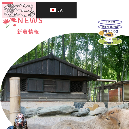
JA
NEWS
アクセス
営業時間/料金
新着情報
市原ぞうの国
園内ガイド
サユリワールド
園内ガイド