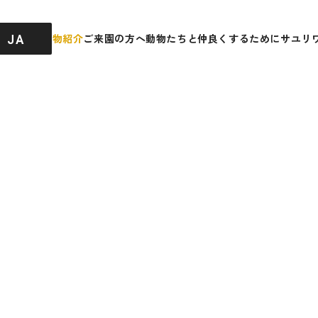
JA
園内ガイド
動物紹介
ご来園の方へ
動物たちと仲良くするために
サユリ