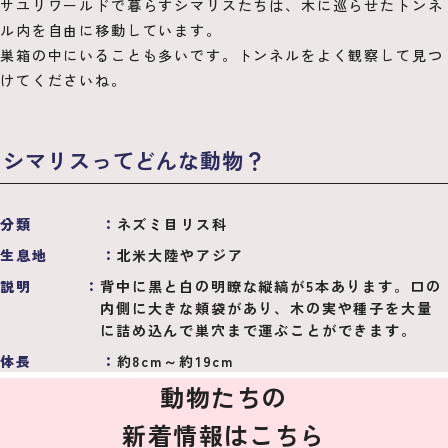
サユリワールドで暮らすシマリスたちは、木に巡らせたトンネ
ル内を自由に移動しています。
巣箱の中にいることも多いです。トンネルをよく観察して見つ
けてくださいね。
シマリスってどんな動物？
分類
ネズミ目リス科
生息地
北米大陸やアジア
説明
背中に黒と白の明瞭な縦縞が5本あります。口の
内側に大きな頬袋があり、木の実や種子を大量
に詰め込んで巣穴まで運ぶことができます。
体長
約8cm～約19cm
動物たちの
新着情報はこちら