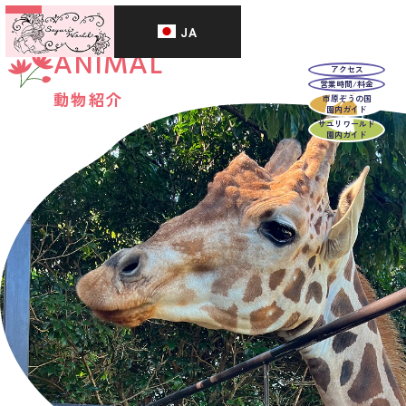
JA
ANIMAL
アクセス
営業時間/料金
動物紹介
市原ぞうの国
園内ガイド
サユリワールド
園内ガイド